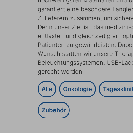
hochwertigsten Materialien und un
garantiert eine besondere Langleb
Zulieferern zusammen, um sichere
Denn unser Ziel ist: das medizi
entlasten und gleichzeitig ein op
Patienten zu gewährleisten. Dabei
Wunsch statten wir unsere Therapi
Beleuchtungssystemen, USB-Ladep
gerecht werden.
Alle
Onkologie
Tagesklini
Zubehör