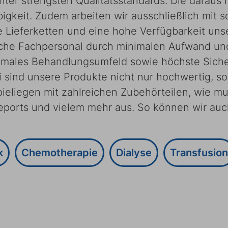
ter strengsten Qualitätsstandards. Die daraus r
igkeit. Zudem arbeiten wir ausschließlich mit s
 Lieferketten und eine hohe Verfügbarkeit unse
nische Fachpersonal durch minimalen Aufwand u
timales Behandlungsumfeld sowie höchste Sicher
 sind unsere Produkte nicht nur hochwertig, so
eliegen mit zahlreichen Zubehörteilen, wie mul
orts und vielem mehr aus. So können wir auch
k
Chemotherapie
Dialyse
Transfusion