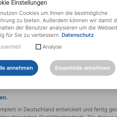
y.
kie Einstellungen
 nutzen Cookies um Ihnen die bestmögliche
rapiemobiliar.
ahrung zu bieten. Außerdem können wir damit d
halten der Benutzer analysieren um die Websei
tig für Sie zu verbessern.
Datenschutz
ssentiell
Analyse
ir unsere Therapieliegen stetig weiter, um de
 hochwertigen Liegen, ursprünglich für die Di
lle annehmen
Essentielle annehmen
ie, Plasmapherese und Blutspende vielseitige
ußerordentliche Langlebigkeit mit hochwertige
erschiedenste medizinische Anforderungen.
en.
plett in Deutschland entwickelt und fertig ges