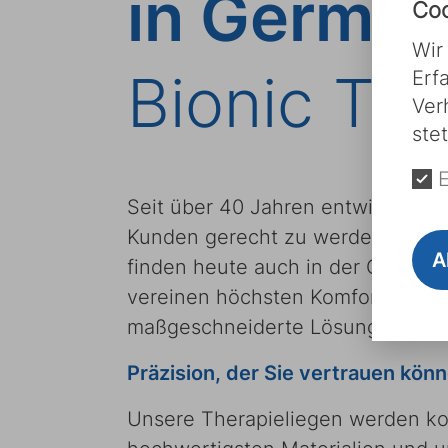
in German
Coo
Wir
Bionic The
Erf
Ver
ste
E
Seit über 40 Jahren entwickeln w
Kunden gerecht zu werden. Unsere
A
finden heute auch in der Onkolog
vereinen höchsten Komfort und a
maßgeschneiderte Lösungen für v
Präzision, der Sie vertrauen könn
Unsere Therapieliegen werden kom