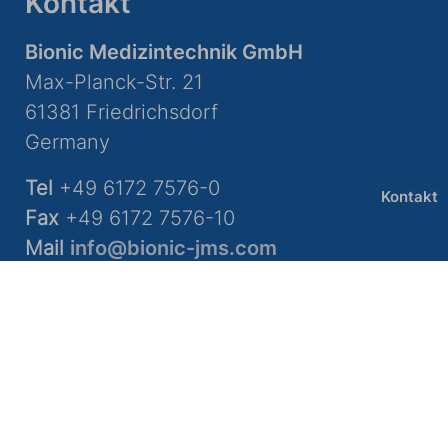
Kontakt
Bionic Medizintechnik GmbH
Max-Planck-Str. 21
61381 Friedrichsdorf
Germany
Tel
+49 6172 7576-0
Kontakt
Fax
+49 6172 7576-10
Mail
info@bionic-jms.com
Info
AGB
Datenschutz