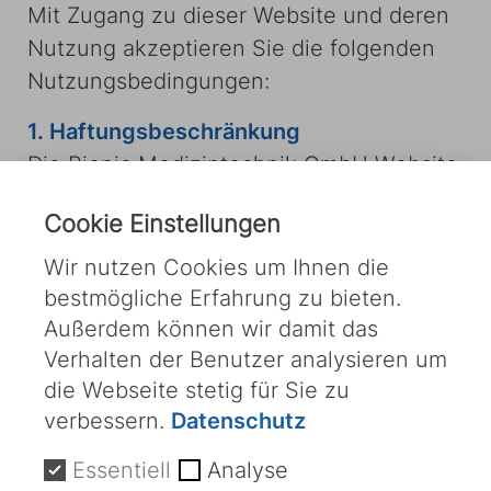
Mit Zugang zu dieser Website und deren
Nutzung akzeptieren Sie die folgenden
Nutzungsbedingungen:
1. Haftungsbeschränkung
Die Bionic Medizintechnik GmbH Website
und ihr Inhalt werden so dargestellt „wie
Cookie Einstellungen
sie sind“. Alle Informationen, die Sie auf
unseren Internetseiten finden, wurden
Wir nutzen Cookies um Ihnen die
von uns mit Sorgfalt ausgewählt.
bestmögliche Erfahrung zu bieten.
Außerdem können wir damit das
Gleichwohl können wir keine Gewähr für
Verhalten der Benutzer analysieren um
die Richtigkeit, Vollständigkeit und
die Webseite stetig für Sie zu
Aktualität der Informationen in unserer
verbessern.
Datenschutz
Website übernehmen. Die Nutzung der
Inhalte der Website erfolgt auf eigene
Essentiell
Analyse