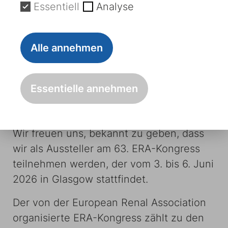
Essentiell
Analyse
Alle annehmen
ERA 2026
Essentielle annehmen
Wir stellen auf dem ERA-Kongress 2026
in Glasgow aus
Wir freuen uns, bekannt zu geben, dass
wir als Aussteller am 63. ERA-Kongress
teilnehmen werden, der vom 3. bis 6. Juni
2026 in Glasgow stattfindet.
Der von der European Renal Association
organisierte ERA-Kongress zählt zu den